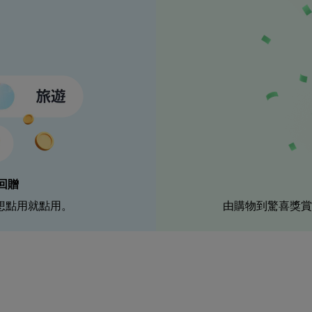
回贈
想點用就點用。
由購物到驚喜獎賞