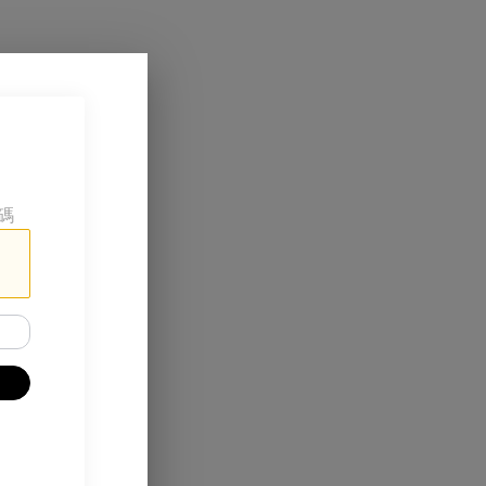
碼
金回贈 😌