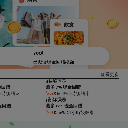
70億
已派發現金回赠總額
查看更多
升級優惠
iHerb
Uniq
iHerb
Uniq
金回贈
最多 7% 現金回贈
2%
2小時後結束
8%
• 19小時後結束
升級優惠
升
HopeGoo
肯德
HopeGoo
肯德
現金回贈
最多 12% 現金回贈
8%
2%
12.5%
• 21小時後結束