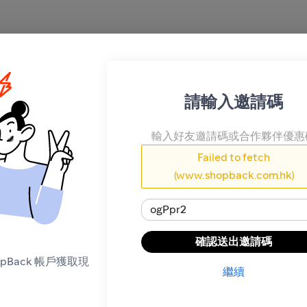
請輸入邀請碼
如何運作
1
搜尋你的心水商戶或遊戲
輸入好友邀請碼或合作夥伴優惠
2
如常購買、預訂行程或玩遊戲
Failed to fetch
3
稍後片刻，我們正在追蹤你的現
(www.shopback.com.hk)
確認送出邀請碼
至閣下銀行戶口
繼續