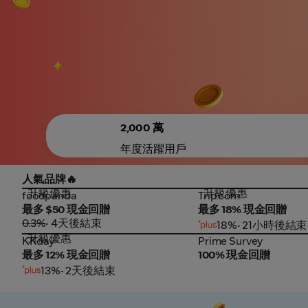
2,000 萬
年度活躍用戶
人氣品牌🔥​
升級優惠
升級優惠
foodpanda
Trip.com
foodpanda
Trip.com
最多 $50 現金回贈
最多 18% 現金回贈
0.3%
• 4天後結束
18%
• 21小時後結束
升級優惠
KKday
Prime Survey
KKday
Prime Survey
最多 12% 現金回贈
100% 現金回贈
13%
• 2天後結束