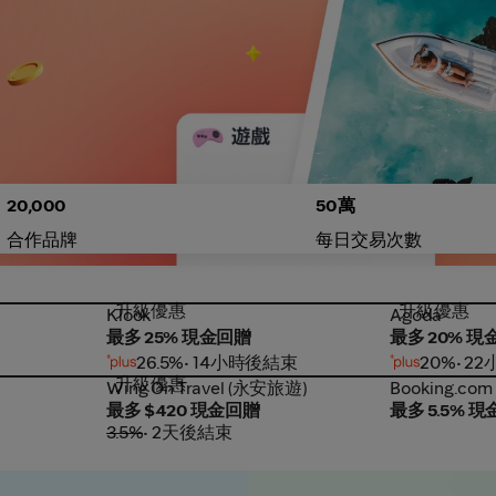
20,000
50萬
合作品牌
每日交易次數
升級優惠
升級優惠
Klook
Agoda
Klook
Agoda
最多 25% 現金回贈
最多 20% 現
26.5%
• 14小時後結束
20%
• 2
升級優惠
Wing On Travel (永安旅遊)
Booking.com
Wing On Travel (永安旅遊)
Booking.com
最多 $420 現金回贈
最多 5.5% 
3.5%
• 2天後結束