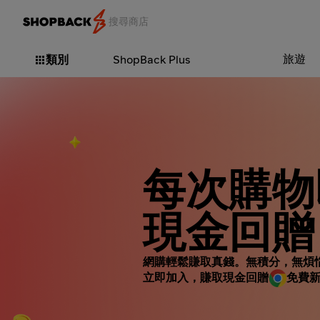
旅遊
類別
ShopBack Plus
每次購物
現金回贈
網購輕鬆賺取真錢。無積分，無煩
立即加入，賺取現金回贈
免費新